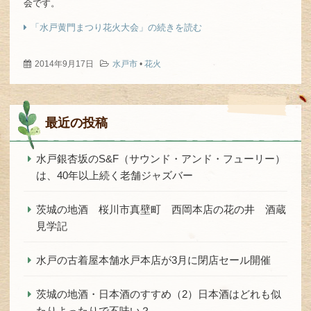
会です。
「水戸黄門まつり花火大会」の続きを読む
2014年9月17日
水戸市
•
花火
最近の投稿
水戸銀杏坂のS&F（サウンド・アンド・フューリー）
は、40年以上続く老舗ジャズバー
茨城の地酒 桜川市真壁町 西岡本店の花の井 酒蔵
見学記
水戸の古着屋本舗水戸本店が3月に閉店セール開催
茨城の地酒・日本酒のすすめ（2）日本酒はどれも似
たりよったりで不味い？