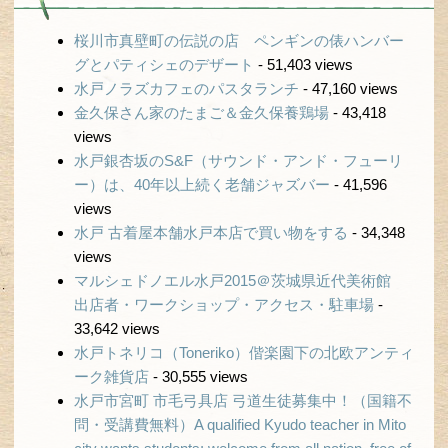
桜川市真壁町の伝説の店 ペンギンの俵ハンバー
グとパティシェのデザート
- 51,403 views
水戸ノラズカフェのパスタランチ
- 47,160 views
金久保さん家のたまご＆金久保養鶏場
- 43,418
views
水戸銀杏坂のS&F（サウンド・アンド・フューリ
ー）は、40年以上続く老舗ジャズバー
- 41,596
views
水戸 古着屋本舗水戸本店で買い物をする
- 34,348
views
マルシェドノエル水戸2015＠茨城県近代美術館
出店者・ワークショップ・アクセス・駐車場
-
33,642 views
水戸トネリコ（Toneriko）偕楽園下の北欧アンティ
ーク雑貨店
- 30,555 views
水戸市宮町 市毛弓具店 弓道生徒募集中！（国籍不
問・受講費無料）A qualified Kyudo teacher in Mito