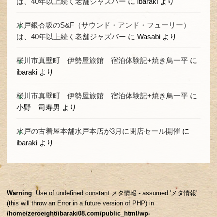
は、40年以上続く老舗ジャズバー
に
ibaraki
より
水戸銀杏坂のS&F（サウンド・アンド・フューリー）
は、40年以上続く老舗ジャズバー
に
Wasabi
より
桜川市真壁町 伊勢屋旅館 宿泊体験記+焼き鳥一平
に
ibaraki
より
桜川市真壁町 伊勢屋旅館 宿泊体験記+焼き鳥一平
に
小野 司寿男
より
水戸の古着屋本舗水戸本店が3月に閉店セール開催
に
ibaraki
より
Warning
: Use of undefined constant メタ情報 - assumed 'メタ情報'
(this will throw an Error in a future version of PHP) in
/home/zeroeight/ibaraki08.com/public_html/wp-