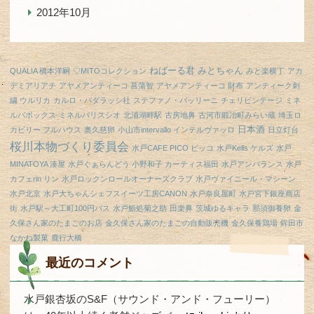
2012年10月
ねばーる君
みとちゃん
QUALIA 橋本洋嗣
♡MITOコレクション
みと楽横丁
アカ
デミアリアチ
アヤメアンティーコ 菖蒲智
アヤメアンティーコ 財布
アンティーク刺
繍 ウルリカ
カルロ・バダラッシ社
ステファノ・パッリーニ
チェリビンテージ
ミネ
ルバボックス
ミネルバリスシオ
北浦湖畔駅
古房地鼻
古河市鍛冶町みらい蔵
埼玉ロ
日本酒
カビリー フルハウス
奥久慈卵
小山市intervallo インテルヴァッロ
日立灯台
桜川本物づくり委員会
水戸CAFE PICO ピッコ
水戸Kells ケルズ
水戸
MINATOYA 湊屋
水戸ぐぁらんどう 小野和子 カーティス福田
水戸アンバランス
水戸
カフェrin リン
水戸ロックンロールオーナーズクラブ
水戸ヴァイニール・マシーン
水戸北京
水戸大ちゃんシェフスイーツ工房CANON
水戸奈良屋町
水戸宮下銀座商店
街
水戸駅～大工町100円バス
水戸鮨処菊之助
田楽鼻
茨城ゆるキャラ
那須御養卵
金
久保さん家のたまごのお店
金久保さん家のたまごの自動販売機
金久保養鶏場
鉾田市
なかね製菓
鹿行大橋
最近のコメント
水戸銀杏坂のS&F（サウンド・アンド・フューリー）