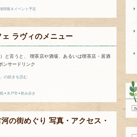
域情報＆イベント予定
フェ ラヴィのメニュー
）と言うと、 喫茶店や酒場、あるいは喫茶店・居酒
ポンサードリンク
ー」の続きを読む
処
•
水戸市
•
飲み歩き
カ
テ
河の街めぐり 写真・アクセス・
ゴ
リ
ー
検