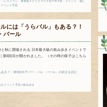
ェ・レストラン・食事処
•
クリスマス
•
水戸市
•
祭・イベント・催し
＆イベント予定
ールには「うらバル」もある？！
・バール
春と秋に開催される 日本最大級の飲み歩きイベントで
/14に第8回目が開かれました。 （その時の様子はこちら
もある？！第9回水戸バー・バル・バール」の続きを読む
報＆イベント予定
•
飲み歩き