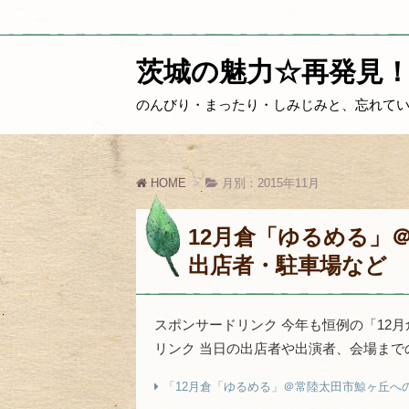
茨城の魅力☆再発見
のんびり・まったり・しみじみと、忘れて
HOME
月別：2015年11月
12月倉「ゆるめる」
出店者・駐車場など
スポンサードリンク 今年も恒例の「12
リンク 当日の出店者や出演者、会場ま
「12月倉「ゆるめる」＠常陸太田市鯨ヶ丘へ