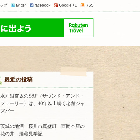
ップ
twitter
facebook
Google +1
RSS
最近の投稿
水戸銀杏坂のS&F（サウンド・アンド・
フューリー）は、40年以上続く老舗ジャ
ズバー
茨城の地酒 桜川市真壁町 西岡本店の
花の井 酒蔵見学記