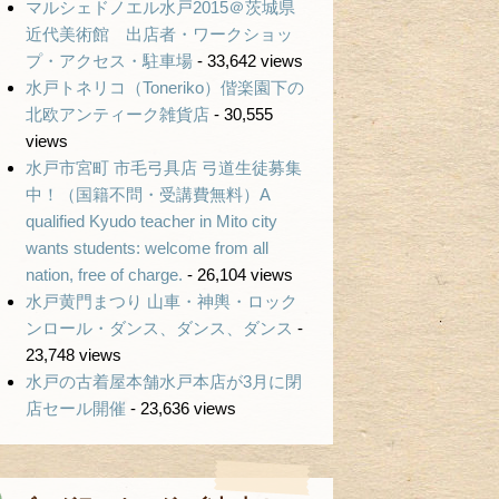
マルシェドノエル水戸2015＠茨城県
近代美術館 出店者・ワークショッ
プ・アクセス・駐車場
- 33,642 views
水戸トネリコ（Toneriko）偕楽園下の
北欧アンティーク雑貨店
- 30,555
views
水戸市宮町 市毛弓具店 弓道生徒募集
中！（国籍不問・受講費無料）A
qualified Kyudo teacher in Mito city
wants students: welcome from all
nation, free of charge.
- 26,104 views
水戸黄門まつり 山車・神輿・ロック
ンロール・ダンス、ダンス、ダンス
-
23,748 views
水戸の古着屋本舗水戸本店が3月に閉
店セール開催
- 23,636 views