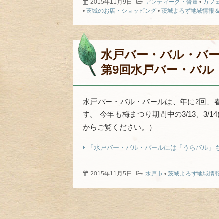
2015年11月9日
アンティーク・骨董
•
カフ
•
茨城のお店・ショッピング
•
茨城よろず地域情報
水戸バー・バル・バ
第9回水戸バー・バル
水戸バー・バル・バールは、年に2回、
す。 今年も梅まつり期間中の3/13、3
からご覧ください。）
「水戸バー・バル・バールには「うらバル」
2015年11月5日
水戸市
•
茨城よろず地域情