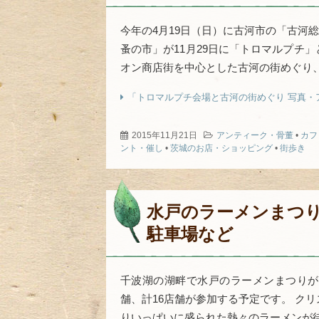
今年の4月19日（日）に古河市の「古河
蚤の市」が11月29日に「トロマルプチ
オン商店街を中心とした古河の街めぐり、ア
「トロマルプチ会場と古河の街めぐり 写真・
2015年11月21日
アンティーク・骨董
•
カフ
ント・催し
•
茨城のお店・ショッピング
•
街歩き
水戸のラーメンまつり
駐車場など
千波湖の湖畔で水戸のラーメンまつりが
舗、計16店舗が参加する予定です。 ク
りいっぱいに盛られた熱々のラーメンが待っ