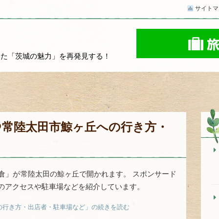
サイトマ
！
いた「茨城の魅力」を再発見する！
＠常陸太田市鯨ヶ丘への行き方・
月倉」が常陸太田の鯨ヶ丘で開かれます。 スポンサード
でのアクセスや駐車場などを紹介しています。
の行き方・出店者・駐車場など」の続きを読む