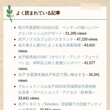
よく読まれている記事
桜川市真壁町の伝説の店 ペンギンの俵ハンバー
グとパティシェのデザート
- 51,395 views
水戸ノラズカフェのパスタランチ
- 47,159 views
金久保さん家のたまご＆金久保養鶏場
- 43,410
views
水戸銀杏坂のS&F（サウンド・アンド・フューリ
ー）は、40年以上続く老舗ジャズバー
- 41,577
views
水戸 古着屋本舗水戸本店で買い物をする
- 34,341
views
マルシェドノエル水戸2015＠茨城県近代美術館
出店者・ワークショップ・アクセス・駐車場
-
33,641 views
水戸トネリコ（Toneriko）偕楽園下の北欧アンティ
ーク雑貨店
- 30,551 views