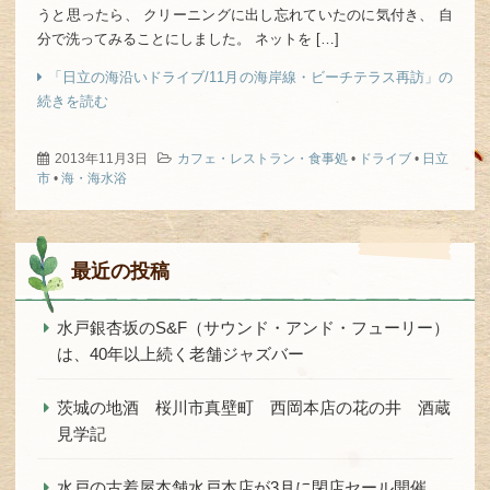
うと思ったら、 クリーニングに出し忘れていたのに気付き、 自
分で洗ってみることにしました。 ネットを […]
「日立の海沿いドライブ/11月の海岸線・ビーチテラス再訪」の
続きを読む
2013年11月3日
カフェ・レストラン・食事処
•
ドライブ
•
日立
市
•
海・海水浴
最近の投稿
水戸銀杏坂のS&F（サウンド・アンド・フューリー）
は、40年以上続く老舗ジャズバー
茨城の地酒 桜川市真壁町 西岡本店の花の井 酒蔵
見学記
水戸の古着屋本舗水戸本店が3月に閉店セール開催