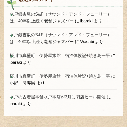
水戸銀杏坂のS&F（サウンド・アンド・フューリー）
は、40年以上続く老舗ジャズバー
に
ibaraki
より
水戸銀杏坂のS&F（サウンド・アンド・フューリー）
は、40年以上続く老舗ジャズバー
に
Wasabi
より
桜川市真壁町 伊勢屋旅館 宿泊体験記+焼き鳥一平
に
ibaraki
より
桜川市真壁町 伊勢屋旅館 宿泊体験記+焼き鳥一平
に
小野 司寿男
より
水戸の古着屋本舗水戸本店が3月に閉店セール開催
に
ibaraki
より