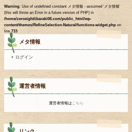
Warning
: Use of undefined constant メタ情報 - assumed 'メタ情報'
(this will throw an Error in a future version of PHP) in
/home/zeroeight/ibaraki08.com/public_html/wp-
content/themes/RefineSelection-Natural/functions-widget.php
on
line
733
メタ情報
ログイン
運営者情報
運営者情報は
こちら
リンク