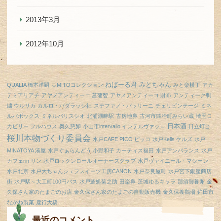
2013年3月
2012年10月
ねばーる君
みとちゃん
QUALIA 橋本洋嗣
♡MITOコレクション
みと楽横丁
アカ
デミアリアチ
アヤメアンティーコ 菖蒲智
アヤメアンティーコ 財布
アンティーク刺
繍 ウルリカ
カルロ・バダラッシ社
ステファノ・パッリーニ
チェリビンテージ
ミネ
ルバボックス
ミネルバリスシオ
北浦湖畔駅
古房地鼻
古河市鍛冶町みらい蔵
埼玉ロ
日本酒
カビリー フルハウス
奥久慈卵
小山市intervallo インテルヴァッロ
日立灯台
桜川本物づくり委員会
水戸CAFE PICO ピッコ
水戸Kells ケルズ
水戸
MINATOYA 湊屋
水戸ぐぁらんどう 小野和子 カーティス福田
水戸アンバランス
水戸
カフェrin リン
水戸ロックンロールオーナーズクラブ
水戸ヴァイニール・マシーン
水戸北京
水戸大ちゃんシェフスイーツ工房CANON
水戸奈良屋町
水戸宮下銀座商店
街
水戸駅～大工町100円バス
水戸鮨処菊之助
田楽鼻
茨城ゆるキャラ
那須御養卵
金
久保さん家のたまごのお店
金久保さん家のたまごの自動販売機
金久保養鶏場
鉾田市
なかね製菓
鹿行大橋
最近のコメント