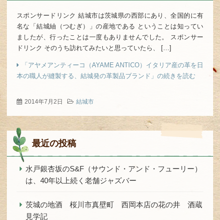
スポンサードリンク 結城市は茨城県の西部にあり、全国的に有
名な「結城紬（つむぎ）」の産地である ということは知ってい
ましたが、行ったことは一度もありませんでした。 スポンサー
ドリンク そのうち訪れてみたいと思っていたら、 […]
「アヤメアンティーコ（AYAME ANTICO）イタリア産の革を日
本の職人が縫製する、結城発の革製品ブランド」の続きを読む
2014年7月2日
結城市
最近の投稿
水戸銀杏坂のS&F（サウンド・アンド・フューリー）
は、40年以上続く老舗ジャズバー
茨城の地酒 桜川市真壁町 西岡本店の花の井 酒蔵
見学記