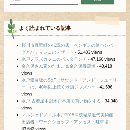
索:
よく読まれている記事
桜川市真壁町の伝説の店 ペンギンの俵ハンバー
グとパティシェのデザート
- 51,403 views
水戸ノラズカフェのパスタランチ
- 47,160 views
金久保さん家のたまご＆金久保養鶏場
- 43,418
views
水戸銀杏坂のS&F（サウンド・アンド・フューリ
ー）は、40年以上続く老舗ジャズバー
- 41,596
views
水戸 古着屋本舗水戸本店で買い物をする
- 34,348
views
マルシェドノエル水戸2015＠茨城県近代美術館
出店者・ワークショップ・アクセス・駐車場
-
33,642 views