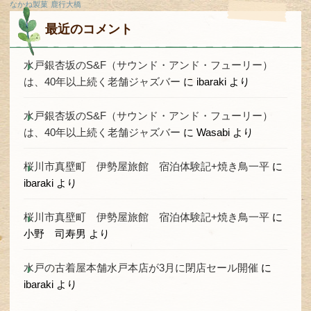
なかね製菓
鹿行大橋
最近のコメント
水戸銀杏坂のS&F（サウンド・アンド・フューリー）
は、40年以上続く老舗ジャズバー
に
ibaraki
より
水戸銀杏坂のS&F（サウンド・アンド・フューリー）
は、40年以上続く老舗ジャズバー
に
Wasabi
より
桜川市真壁町 伊勢屋旅館 宿泊体験記+焼き鳥一平
に
ibaraki
より
桜川市真壁町 伊勢屋旅館 宿泊体験記+焼き鳥一平
に
小野 司寿男
より
水戸の古着屋本舗水戸本店が3月に閉店セール開催
に
ibaraki
より