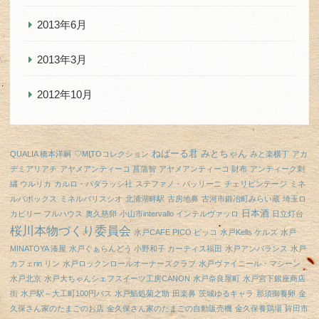
2013年6月
2013年3月
2012年10月
ねばーる君
みとちゃん
QUALIA 橋本洋嗣
♡MITOコレクション
みと楽横丁
アカ
デミアリアチ
アヤメアンティーコ 菖蒲智
アヤメアンティーコ 財布
アンティーク刺
繍 ウルリカ
カルロ・バダラッシ社
ステファノ・パッリーニ
チェリビンテージ
ミネ
ルバボックス
ミネルバリスシオ
北浦湖畔駅
古房地鼻
古河市鍛冶町みらい蔵
埼玉ロ
日本酒
カビリー フルハウス
奥久慈卵
小山市intervallo インテルヴァッロ
日立灯台
桜川本物づくり委員会
水戸CAFE PICO ピッコ
水戸Kells ケルズ
水戸
MINATOYA 湊屋
水戸ぐぁらんどう 小野和子 カーティス福田
水戸アンバランス
水戸
カフェrin リン
水戸ロックンロールオーナーズクラブ
水戸ヴァイニール・マシーン
水戸北京
水戸大ちゃんシェフスイーツ工房CANON
水戸奈良屋町
水戸宮下銀座商店
街
水戸駅～大工町100円バス
水戸鮨処菊之助
田楽鼻
茨城ゆるキャラ
那須御養卵
金
久保さん家のたまごのお店
金久保さん家のたまごの自動販売機
金久保養鶏場
鉾田市