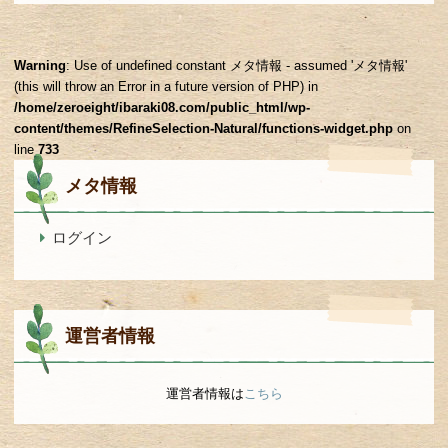
Warning
: Use of undefined constant メタ情報 - assumed 'メタ情報'
(this will throw an Error in a future version of PHP) in
/home/zeroeight/ibaraki08.com/public_html/wp-
content/themes/RefineSelection-Natural/functions-widget.php
on
line
733
メタ情報
ログイン
運営者情報
運営者情報は
こちら